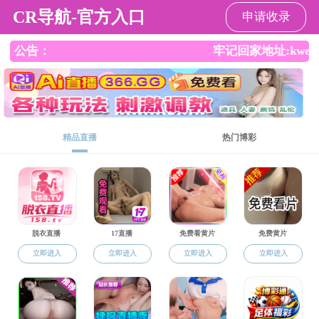
一本道
国家级
一级学
“双一
:
:
:
:
一本道·无码
师资队伍
科学
概况
重要信息
Important information