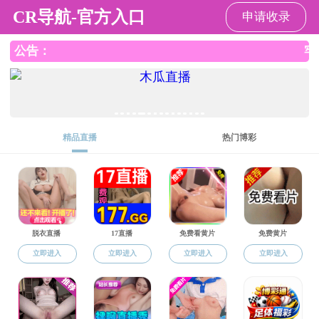
一本道
国家级
一级学
“双一
:
:
:
:
:
一本道·无码
师资队伍
社会资源
SMAB
概况
简介
期刊人员设置
投稿指南
党建工作