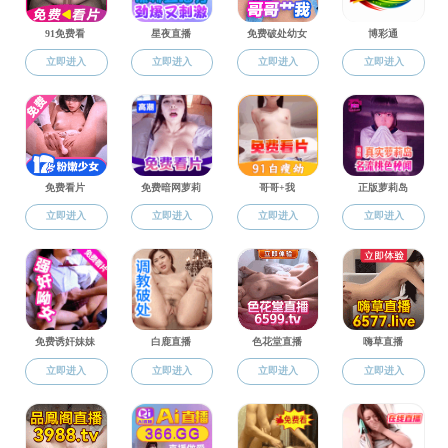
理论学习
党
组织动态
关工委工作
学
党的知识
党员发展