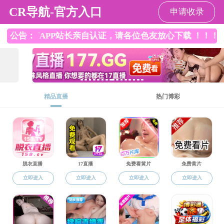
一本道
国家级
一级学
“双一
:
:
:
:
一本道·无码
师资队伍
科学
概况
SMAB