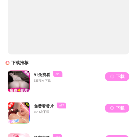
物过
优势
见或