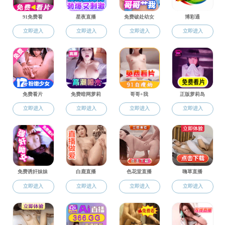
简介
S
期刊人员设置
投稿指南
S
ISSN
加工
中重
点。
回